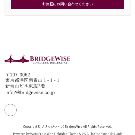
お気軽にお問い合わせください
Copyright © ブリッジワイズ BridgeWise All Rights Reserved.
Powered by
WordPress
with
Lightning Theme
&
VK All in One Expansion Unit