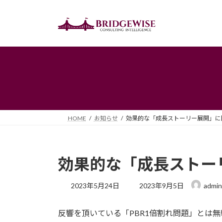
コ
ナ
ン
ビ
テ
ゲ
ン
ー
ツ
シ
へ
ョ
ス
ン
キ
に
ッ
移
プ
動
HOME
お知らせ
効果的な「成長ストーリー展開」に
効果的な「成長ストー
最
2023年5月24日
2023年9月5日
admin
終
更
反響を頂いている「PBR1倍割れ問題」とは
新